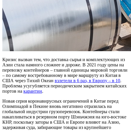
Кризис вызван тем, что доставка сырья и комплектующих из
Азии стала намного сложнее и дороже. В 2021 году цены на
перевозку контейнеров – главной единицы мировой торговли
– по самому востребованному в мире маршруту из Китая в
США через Тихий Океан
взлетели в 6 раз, в Европу – в 10
.
Проблема усугубляется периодическим закрытием китайских
портов на
карантин
.
Новая серия коронавирусных ограничений в Китае перед
Олимпиадой в Пекине вновь негативно отразилась на
глобальной индустрии грузоперевозок. Контейнеры стали
накапливаться в резервном порту Шэньчжэня на юго-востоке
КНР, поскольку заторы в США и Европе влияют на Азию,
задерживая суда, забирающие товары из крупнейшего