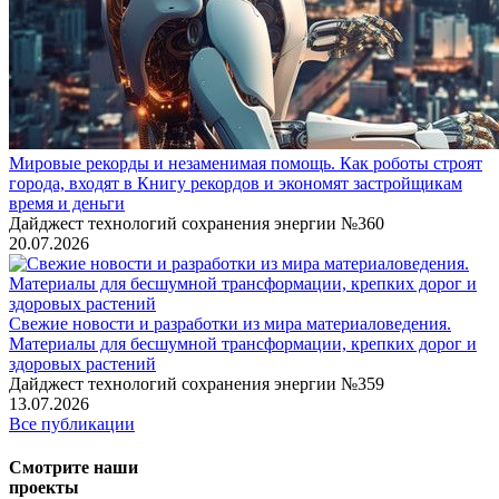
Мировые рекорды и незаменимая помощь. Как роботы строят
города, входят в Книгу рекордов и экономят застройщикам
время и деньги
Дайджест технологий сохранения энергии №360
20.07.2026
Свежие новости и разработки из мира материаловедения.
Материалы для бесшумной трансформации, крепких дорог и
здоровых растений
Дайджест технологий сохранения энергии №359
13.07.2026
Все публикации
Смотрите наши
проекты