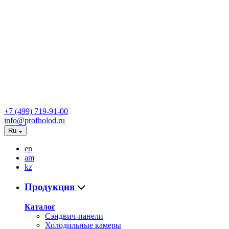
+7 (499) 719-91-00
info@profholod.ru
Ru
en
am
kz
Продукция
Каталог
Сэндвич-панели
Холодильные камеры