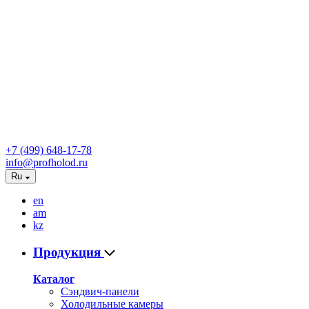
+7 (499) 648-17-78
info@profholod.ru
Ru
en
am
kz
Продукция
Каталог
Сэндвич-панели
Холодильные камеры