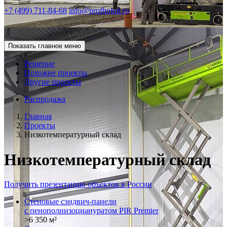
+7 (499) 711-84-68
info@profholod.ru
Показать главное меню
Решение
Похожие проекты
Другие проекты
Распродажа
Главная
Проекты
Низкотемпературный склад
Низкотемпературный склад
Получить презентацию объектов в России
Стеновые сэндвич-панели
с пенополиизоциануратом PIR Premier
>6 350 м²