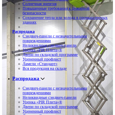
Солнечная энергия
Повышенные требования к пожарной
безопасности
Сохранение тепла или холода в промышленных
зданиях
Распродажа
Сэндвич-панели с незначительными
повреждениями
Неликвидные сэндвич-панели
Уценка «PIR Плита»®
Двери по складской программе
Уцененный профлист
Ламели «Стандарт»
Вся продукция на складе
Распродажа
Сэндвич-панели с незначительными
повреждениями
Неликвидные сэндвич-панели
Уценка «PIR Плита»®
Двери по складской программе
Уцененный профлист