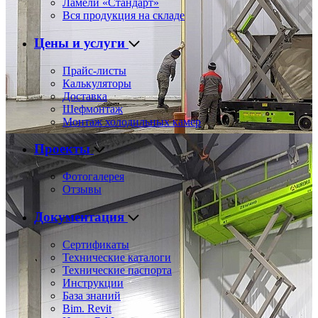
Ламели «Стандарт»
Вся продукция на складе
Цены и услуги
Прайс-листы
Калькуляторы
Доставка
Шефмонтаж
Монтаж холодильных камер
Проекты
Фотогалерея
Отзывы
Документация
Сертификаты
Технические каталоги
Технические паспорта
Инструкции
База знаний
Bim. Revit