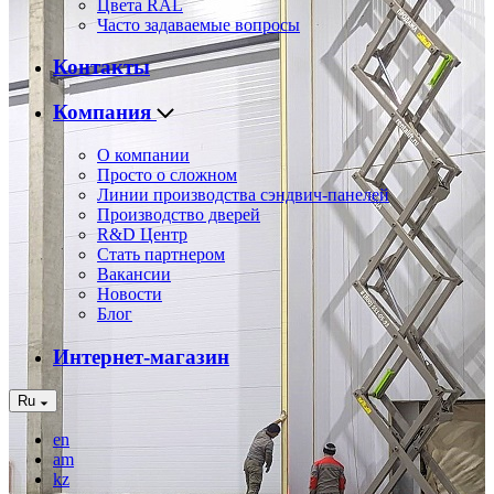
Цвета RAL
Часто задаваемые вопросы
Контакты
Компания
О компании
Просто о сложном
Линии производства сэндвич-панелей
Производство дверей
R&D Центр
Стать партнером
Вакансии
Новости
Блог
Интернет-магазин
Ru
en
am
kz