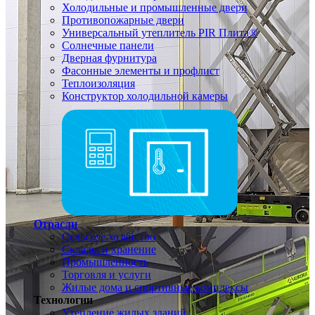
Холодильные и промышленные двери
Противопожарные двери
Универсальный утеплитель PIR Плита®
Солнечные панели
Дверная фурнитура
Фасонные элементы и профлист
Теплоизоляция
Конструктор холодильной камеры
Отрасли
Сельское хозяйство
Склады и хранение
Промышленность
Торговля и услуги
Жилые дома и спортивные комплексы
Технологии
Утепление жилых зданий