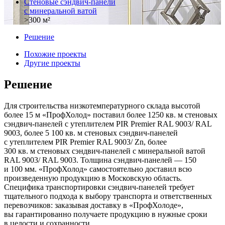
Стеновые сэндвич-панели
с минеральной ватой
>300 м²
Решение
Похожие проекты
Другие проекты
Решение
Для строительства низкотемпературного склада высотой
более 15 м «ПрофХолод» поставил более 1250 кв. м стеновых
сэндвич-панелей с утеплителем PIR Premier RAL 9003/ RAL
9003, более 5 100 кв. м стеновых сэндвич-панелей
с утеплителем PIR Premier RAL 9003/ Zn, более
300 кв. м стеновых сэндвич-панелей с минеральной ватой
RAL 9003/ RAL 9003. Толщина сэндвич-панелей — 150
и 100 мм. «ПрофХолод» самостоятельно доставил всю
произведенную продукцию в Московскую область.
Специфика транспортировки сэндвич-панелей требует
тщательного подхода к выбору транспорта и ответственных
перевозчиков: заказывая доставку в «ПрофХолоде»,
вы гарантированно получаете продукцию в нужные сроки
в целости и сохранности.